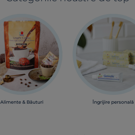
Alimente & Băuturi
Îngrijire personală