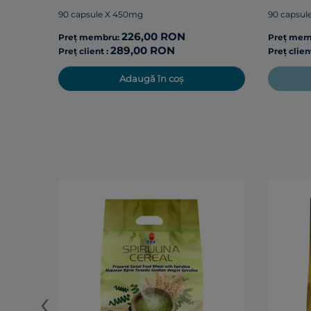
90 capsule X 450mg
90 capsul
226,00 RON
Preț membru:
Preț mem
289,00 RON
Preț client :
Preț clien
Adaugă în coș
‹