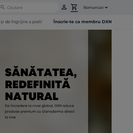
person
shopping_cart
Search
 de îngrijire a pielii
Înscrie-te ca membru DXN