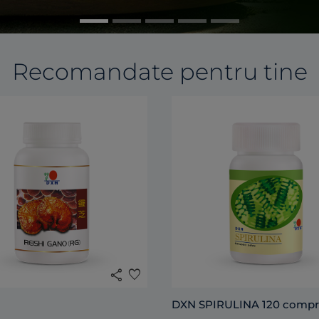
Recomandate pentru tine
share
favorite
DXN SPIRULINA 120 compr