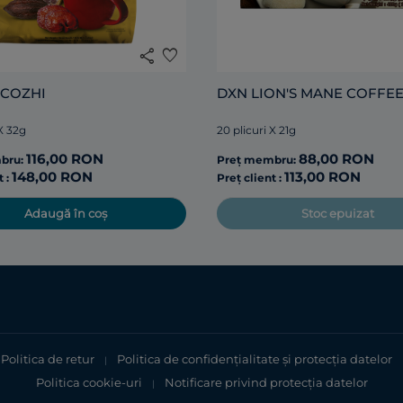
share
favorite
COZHI
DXN LION'S MANE COFFE
 X 32g
20 plicuri X 21g
116,00 RON
88,00 RON
bru:
Preț membru:
148,00 RON
113,00 RON
t :
Preț client :
Adaugă în coș
Stoc epuizat
Politica de retur
Politica de confidențialitate şi protecţia datelor
|
Politica cookie-uri
Notificare privind protecția datelor
|