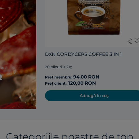
share
favori
DXN CORDYCEPS COFFEE 3 IN 1
20 plicuri X 21g
94,00 RON
Preț membru:
120,00 RON
Preț client :
Adaugă în coș
Categoriile noastre de top