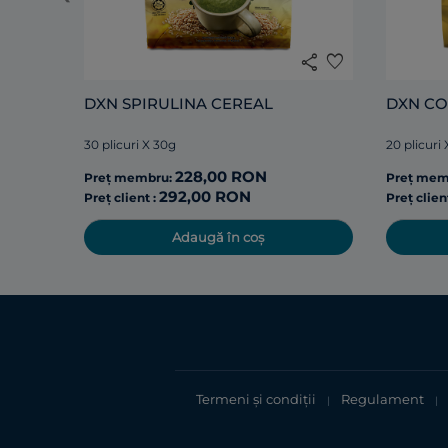
share
favorite
DXN SPIRULINA CEREAL
DXN CO
30 plicuri X 30g
20 plicuri
228,00 RON
Preț membru:
Preț mem
292,00 RON
Preț client :
Preț clien
Adaugă în coș
Termeni și condiții
Regulament
|
|