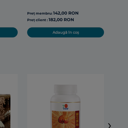
Preț cli
142,00 RON
Preț membru:
182,00 RON
Preț client :
Adaugă în coș
DXN A
capsu
›
90 caps