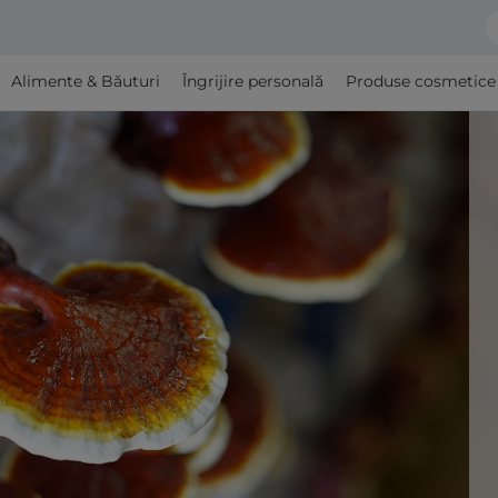
Alimente & Băuturi
Îngrijire personală
Produse cosmetice şi