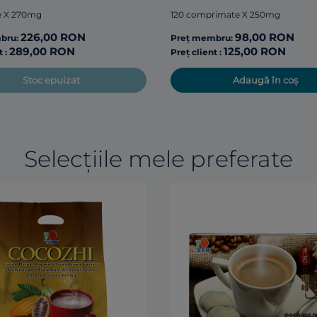
e X 270mg
120 comprimate X 250mg
226,00 RON
98,00 RON
bru:
Preț membru:
289,00 RON
125,00 RON
t :
Preț client :
Stoc epuizat
Adaugă în coș
Selecțiile mele preferate