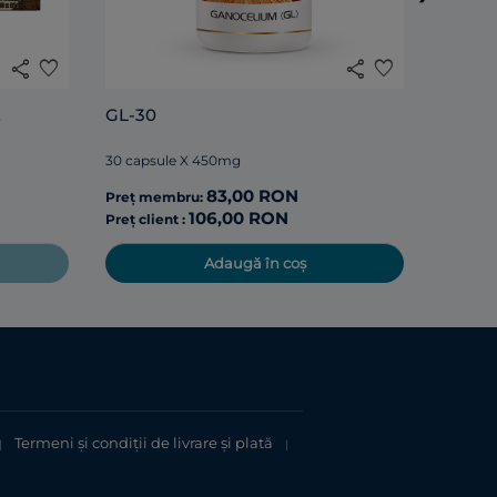
share
favorite
share
favorite
Preț m
E
GL-30
Preț cli
30 capsule X 450mg
83,00 RON
Preț membru:
106,00 RON
Preț client :
Adaugă în coș
Termeni şi condiții de livrare și plată
|
|