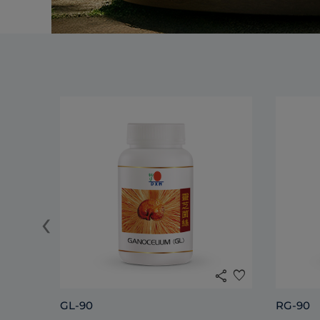
‹
share
favorite
GL-90
RG-90