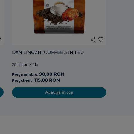
20 plicuri 
Preț mem
te
share
favorite
DXN LINGZHI COFFEE 3 IN 1 EU
Preț client
20 plicuri X 21g
90,00 RON
Preț membru:
115,00 RON
Preț client :
Adaugă în coș